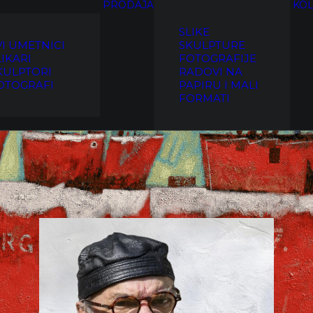
PRODAJA
KOL
SLIKE
VI UMETNICI
SKULPTURE
LIKARI
FOTOGRAFIJE
KULPTORI
RADOVI NA
OTOGRAFI
PAPIRU I MALI
FORMATI