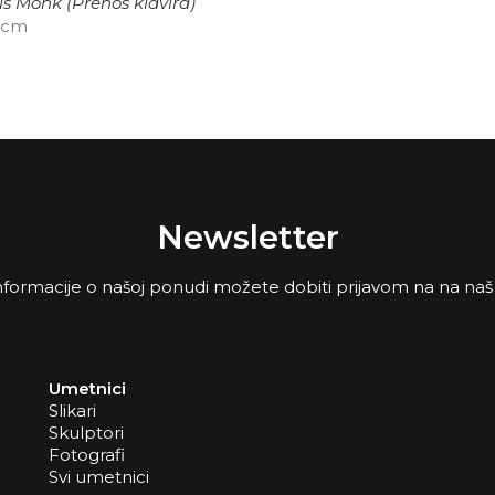
s Monk (Prenos klavira)
0 cm
Newsletter
formacije o našoj ponudi možete dobiti prijavom na na naš
Umetnici
Slikari
Skulptori
Fotografi
Svi umetnici