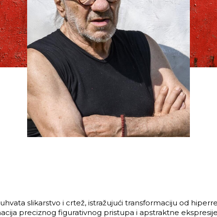
buhvata slikarstvo i crtež, istražujući transformaciju od hipe
cija preciznog figurativnog pristupa i apstraktne ekspresije