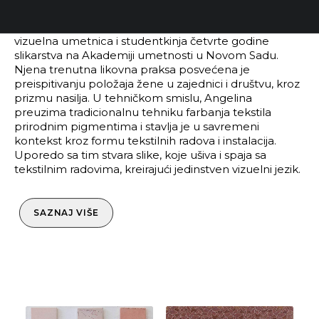
Angelina Krunić (rođena 2003. godine u Srbiji) je
vizuelna umetnica i studentkinja četvrte godine
slikarstva na Akademiji umetnosti u Novom Sadu.
Njena trenutna likovna praksa posvećena je
preispitivanju položaja žene u zajednici i društvu, kroz
prizmu nasilja. U tehničkom smislu, Angelina
preuzima tradicionalnu tehniku farbanja tekstila
prirodnim pigmentima i stavlja je u savremeni
kontekst kroz formu tekstilnih radova i instalacija.
Uporedo sa tim stvara slike, koje ušiva i spaja sa
tekstilnim radovima, kreirajući jedinstven vizuelni jezik.
SAZNAJ VIŠE