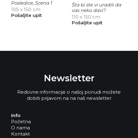
Posledice, Scena 1
Šta bi ste vi uradili da
105 x 150 cm
vas neko davi?
Pošaljite upit
110 x 150 cm
Pošaljite upit
Newsletter
Redovne informacije o našoj ponudi možete
dobiti prijavom na na naš newsletter
Info
Početna
O nama
Kontakt