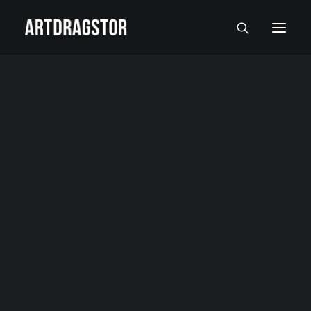
SVI UMETNICI
SLIKARI
SKULPTORI
FOTOGRAFI
SLIKE
SKULPTURE
FOTOGRAFIJE
RADOVI NA PAPIRU I MALI FORMATI