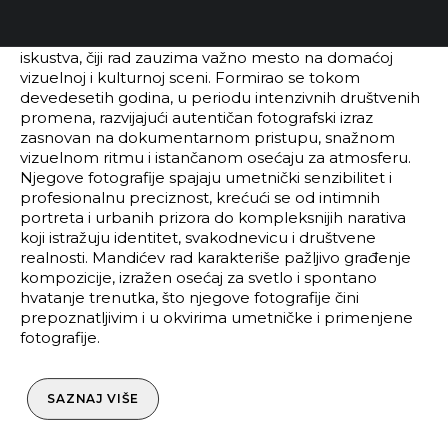
Igor Mandić je profesionalni fotograf sa 30 godina
iskustva, čiji rad zauzima važno mesto na domaćoj
vizuelnoj i kulturnoj sceni. Formirao se tokom
devedesetih godina, u periodu intenzivnih društvenih
promena, razvijajući autentičan fotografski izraz
zasnovan na dokumentarnom pristupu, snažnom
vizuelnom ritmu i istančanom osećaju za atmosferu.
Njegove fotografije spajaju umetnički senzibilitet i
profesionalnu preciznost, krećući se od intimnih
portreta i urbanih prizora do kompleksnijih narativa
koji istražuju identitet, svakodnevicu i društvene
realnosti. Mandićev rad karakteriše pažljivo građenje
kompozicije, izražen osećaj za svetlo i spontano
hvatanje trenutka, što njegove fotografije čini
prepoznatljivim i u okvirima umetničke i primenjene
fotografije.
SAZNAJ VIŠE