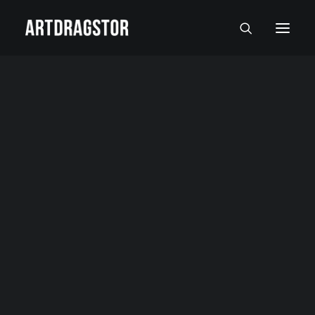
SVI UMETNICI
SLIKARI
SKULPTORI
FOTOGRAFI
SLIKE
SKULPTURE
FOTOGRAFIJE
RADOVI NA PAPIRU I MALI FORMATI