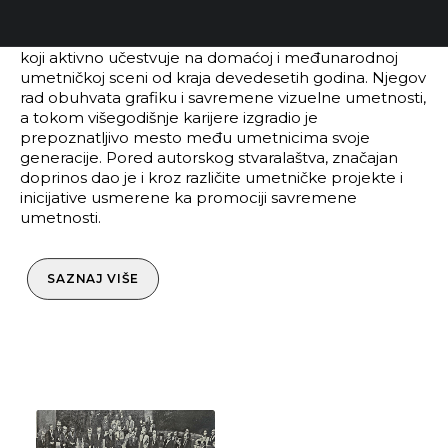
Ivan Jovanović je savremeni srpski umetnik i grafičar
koji aktivno učestvuje na domaćoj i međunarodnoj
umetničkoj sceni od kraja devedesetih godina. Njegov
rad obuhvata grafiku i savremene vizuelne umetnosti,
a tokom višegodišnje karijere izgradio je
prepoznatljivo mesto među umetnicima svoje
generacije. Pored autorskog stvaralaštva, značajan
doprinos dao je i kroz različite umetničke projekte i
inicijative usmerene ka promociji savremene
umetnosti.
SAZNAJ VIŠE