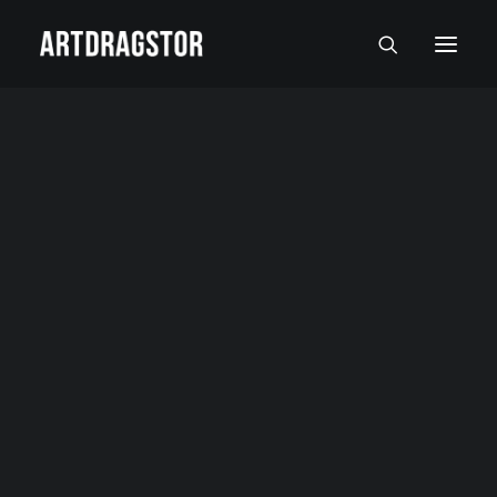
SVI UMETNICI
SLIKARI
SKULPTORI
FOTOGRAFI
SLIKE
SKULPTURE
FOTOGRAFIJE
RADOVI NA PAPIRU I MALI FORMATI