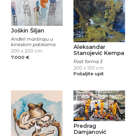
Joškin Šiljan
Anđeli marširaju u
kineskim patikama
Aleksandar
200 x 200 cm
Stanojević Kempa
7.000
€
Post forma 3
200 x 150 cm
Pošaljite upit
Predrag
Damjanović