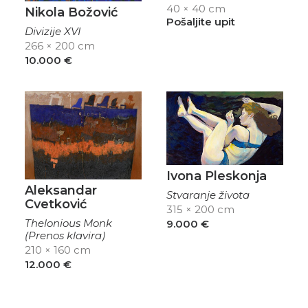
40 × 40 cm
Nikola Božović
Pošaljite upit
Divizije XVI
266 × 200 cm
10.000
€
Ivona Pleskonja
Aleksandar
Stvaranje života
Cvetković
315 × 200 cm
Thelonious Monk
9.000
€
(Prenos klavira)
210 × 160 cm
12.000
€