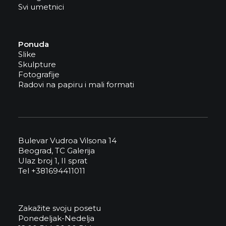
Svi umetnici
Ponuda
Slike
Skulpture
Fotografije
Radovi na papiru i mali formati
Bulevar Vudroa Vilsona 14
Beograd, TC Galerija
Ulaz broj 1, II sprat
Tel +381694411011
Zakažite svoju posetu
Ponedeljak-Nedelja