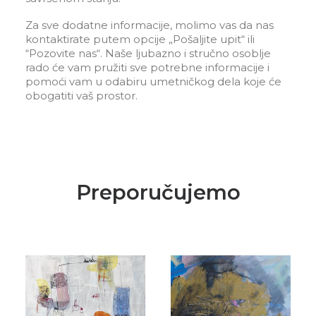
Za sve dodatne informacije, molimo vas da nas
kontaktirate putem opcije „Pošaljite upit“ ili
“Pozovite nas“. Naše ljubazno i stručno osoblje
rado će vam pružiti sve potrebne informacije i
pomoći vam u odabiru umetničkog dela koje će
obogatiti vaš prostor.
Preporučujemo