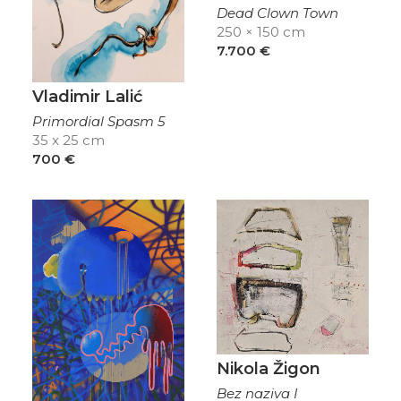
Dead Clown Town
250 × 150 cm
7.700
€
Vladimir Lalić
Primordial Spasm 5
35 x 25 cm
700
€
Nikola Žigon
Bez naziva I