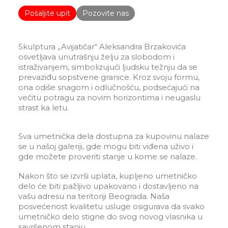
Pošaljite upit
Pozovite nas
Skulptura „Avijatičar“ Aleksandra Brzakovića
osvetljava unutrašnju želju za slobodom i
istraživanjem, simbolizujući ljudsku težnju da se
prevaziđu sopstvene granice. Kroz svoju formu,
ona odiše snagom i odlučnošću, podsećajući na
večitu potragu za novim horizontima i neugaslu
strast ka letu.
Sva umetnička dela dostupna za kupovinu nalaze
se u našoj galeriji, gde mogu biti viđena uživo i
gde možete proveriti stanje u kome se nalaze.
Nakon što se izvrši uplata, kupljeno umetničko
delo će biti pažljivo upakovano i dostavljeno na
vašu adresu na teritoriji Beograda. Naša
posvećenost kvalitetu usluge osigurava da svako
umetničko delo stigne do svog novog vlasnika u
savršenom stanju.