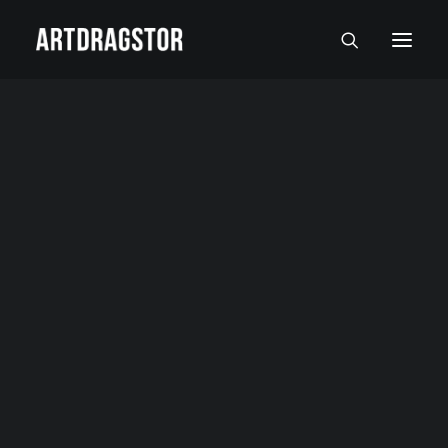
SVI UMETNICI
SLIKARI
SKULPTORI
FOTOGRAFI
SLIKE
SKULPTURE
FOTOGRAFIJE
RADOVI NA PAPIRU I MALI FORMATI