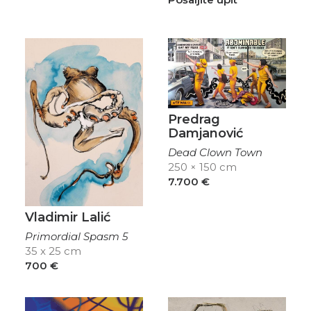
Predrag
Damjanović
Dead Clown Town
250 × 150 cm
7.700
€
Vladimir Lalić
Primordial Spasm 5
35 x 25 cm
700
€