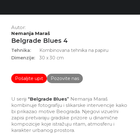
Autor:
Nemanja Maraš
Belgrade Blues 4
Tehnika:
Kombinovana tehnika na papiru
Dimenzije:
30 x 30 cm
Pošaljite upit
Pozovite nas
U seriji
“Belgrade Blues”
Nemanja Maraš
kombinuje fotografiju i slikarske intervencije kako
bi prikazao motive Beograda. Njegovi vizuelni
zapisi pretvaraju gradske prizore u dinamične
kompozicije koje istražuju ritam, atmosferu i
karakter urbanog prostora.