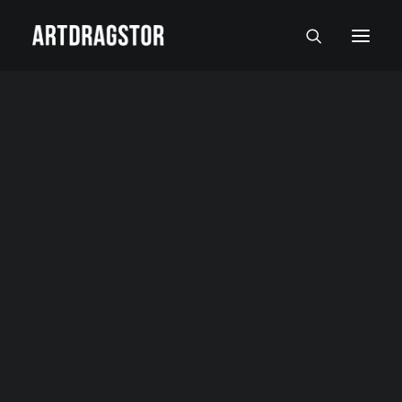
SVI UMETNICI
SLIKARI
SKULPTORI
FOTOGRAFI
SLIKE
SKULPTURE
FOTOGRAFIJE
RADOVI NA PAPIRU I MALI FORMATI