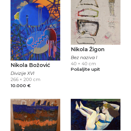
Nikola Žigon
Bez naziva I
40 × 40 cm
Nikola Božović
Pošaljite upit
Divizije XVI
266 × 200 cm
10.000
€