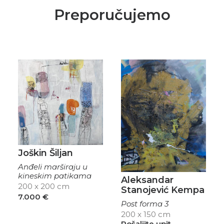
Preporučujemo
Joškin Šiljan
Anđeli marširaju u
kineskim patikama
Aleksandar
200 x 200 cm
Stanojević Kempa
7.000
€
Post forma 3
200 x 150 cm
Pošaljite upit