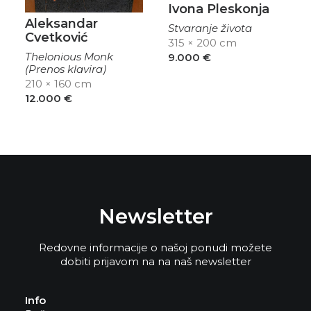
Ivona Pleskonja
Aleksandar
Stvaranje života
Cvetković
315 × 200 cm
Thelonious Monk
9.000
€
(Prenos klavira)
210 × 160 cm
12.000
€
Newsletter
Redovne informacije o našoj ponudi možete
dobiti prijavom na na naš newsletter
Info