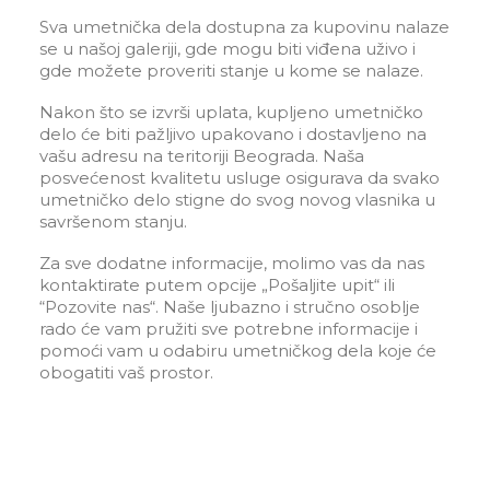
Sva umetnička dela dostupna za kupovinu nalaze
se u našoj galeriji, gde mogu biti viđena uživo i
gde možete proveriti stanje u kome se nalaze.
Nakon što se izvrši uplata, kupljeno umetničko
delo će biti pažljivo upakovano i dostavljeno na
vašu adresu na teritoriji Beograda. Naša
posvećenost kvalitetu usluge osigurava da svako
umetničko delo stigne do svog novog vlasnika u
savršenom stanju.
Za sve dodatne informacije, molimo vas da nas
kontaktirate putem opcije „Pošaljite upit“ ili
“Pozovite nas“. Naše ljubazno i stručno osoblje
rado će vam pružiti sve potrebne informacije i
pomoći vam u odabiru umetničkog dela koje će
obogatiti vaš prostor.