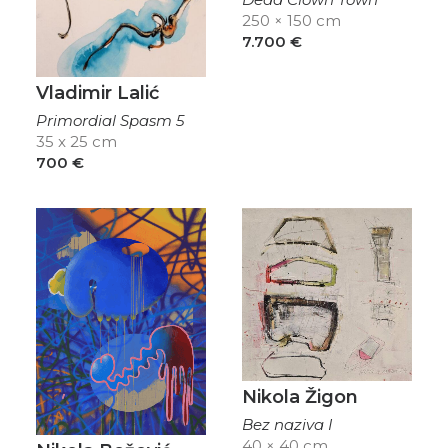
250 × 150 cm
7.700
€
Vladimir Lalić
Primordial Spasm 5
35 x 25 cm
700
€
Nikola Žigon
Bez naziva I
40 × 40 cm