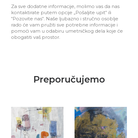
Za sve dodatne informacije, molimo vas da nas
kontaktirate putem opcije „Pošaljite upit“ ili
“Pozovite nas“. Naše ljubazno i stručno osoblje
rado će vam pružiti sve potrebne informacije i
pomoći vam u odabiru umetničkog dela koje će
obogatiti vaš prostor.
Preporučujemo