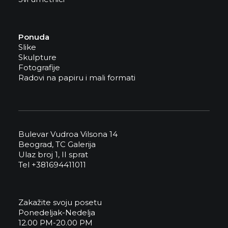
Ponuda
Slike
Skulpture
Fotografije
Radovi na papiru i mali formati
Bulevar Vudroa Vilsona 14
Beograd, TC Galerija
Ulaz broj 1, II sprat
Tel +381694411011
Zakažite svoju posetu
Ponedeljak-Nedelja
12.00 PM-20.00 PM