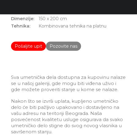
Andrej Bunuševac
Bez naziva 1
Dimenzije:
150 x 200 cm
Tehnika:
Kombinovana tehnika na platnu
Pošaljite upit
Pozovite nas
Sva umetnička dela dostupna za kupovinu nalaze
se u našoj galeriji, gde mogu biti viđena uživo i
gde možete proveriti stanje u kome se nalaze.
Nakon što se izvrši uplata, kupljeno umetničko
delo će biti pažljivo upakovano i dostavljeno na
vašu adresu na teritoriji Beograda. Naša
posvećenost kvalitetu usluge osigurava da svako
umetničko delo stigne do svog novog vlasnika u
savršenom stanju.