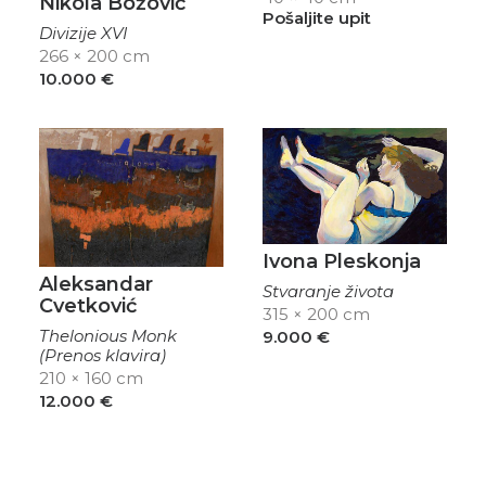
Nikola Božović
Pošaljite upit
Divizije XVI
266 × 200 cm
10.000
€
Ivona Pleskonja
Aleksandar
Stvaranje života
Cvetković
315 × 200 cm
Thelonious Monk
9.000
€
(Prenos klavira)
210 × 160 cm
12.000
€