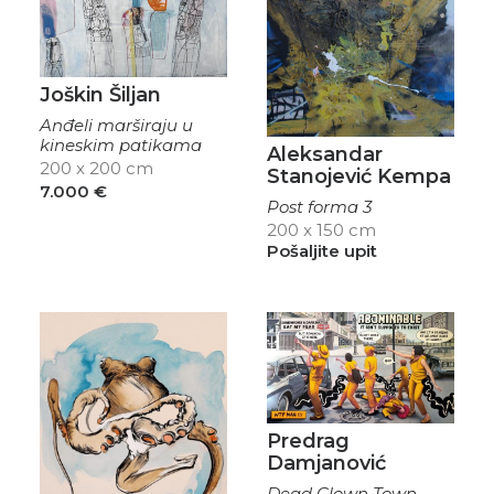
Joškin Šiljan
Anđeli marširaju u
kineskim patikama
Aleksandar
200 x 200 cm
Stanojević Kempa
7.000
€
Post forma 3
200 x 150 cm
Pošaljite upit
Predrag
Damjanović
Dead Clown Town