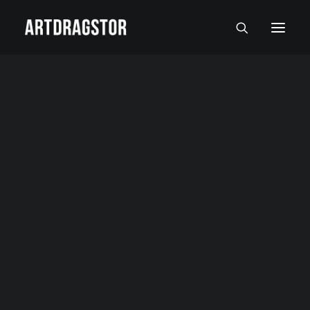
SVI UMETNICI
SLIKARI
SKULPTORI
FOTOGRAFI
SLIKE
SKULPTURE
FOTOGRAFIJE
RADOVI NA PAPIRU I MALI FORMATI
Autor: