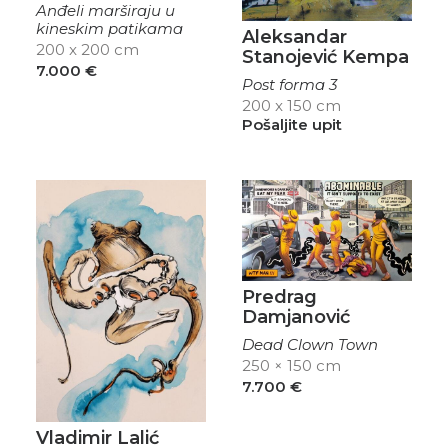
Anđeli marširaju u
kineskim patikama
Aleksandar
200 x 200 cm
Stanojević Kempa
7.000
€
Post forma 3
200 x 150 cm
Pošaljite upit
Predrag
Damjanović
Dead Clown Town
250 × 150 cm
7.700
€
Vladimir Lalić