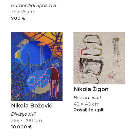
Primordial Spasm 5
35 x 25 cm
700
€
Nikola Žigon
Bez naziva I
40 × 40 cm
Nikola Božović
Pošaljite upit
Divizije XVI
266 × 200 cm
10.000
€