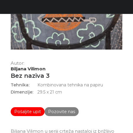
Autor:
Biljana Vilimon
Bez naziva 3
Tehnika:
Kombinovana tehnika na papiru
Dimenzije:
29.5 x 21 cm
Pošaljite upit
Pozovite nas
Biljana Vilimon u seriji crteža nastaloj iz brižljivo