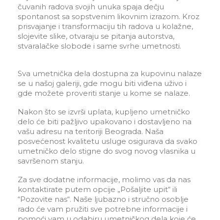
čuvanih radova svojih unuka spaja dečju
spontanost sa sopstvenim likovnim izrazom. Kroz
prisvajanje i transformaciju tih radova u kolažne,
slojevite slike, otvaraju se pitanja autorstva,
stvaralačke slobode i same svrhe umetnosti.
Sva umetnička dela dostupna za kupovinu nalaze
se u našoj galeriji, gde mogu biti viđena uživo i
gde možete proveriti stanje u kome se nalaze.
Nakon što se izvrši uplata, kupljeno umetničko
delo će biti pažljivo upakovano i dostavljeno na
vašu adresu na teritoriji Beograda. Naša
posvećenost kvalitetu usluge osigurava da svako
umetničko delo stigne do svog novog vlasnika u
savršenom stanju.
Za sve dodatne informacije, molimo vas da nas
kontaktirate putem opcije „Pošaljite upit“ ili
“Pozovite nas“. Naše ljubazno i stručno osoblje
rado će vam pružiti sve potrebne informacije i
pomoći vam u odabiru umetničkog dela koje će