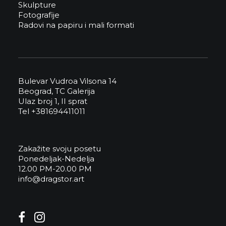
Skulpture
Fotografije
Radovi na papiru i mali formati
Bulevar Vudroa Vilsona 14
Beograd, TC Galerija
Ulaz broj 1, II sprat
Tel +381694411011
Zakažite svoju posetu
Ponedeljak-Nedelja
12.00 PM-20.00 PM
info@dragstor.art