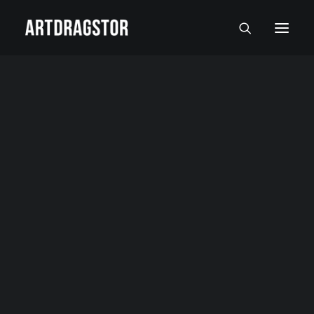
SVI UMETNICI
SLIKARI
SKULPTORI
FOTOGRAFI
SLIKE
SKULPTURE
FOTOGRAFIJE
RADOVI NA PAPIRU I MALI FORMATI