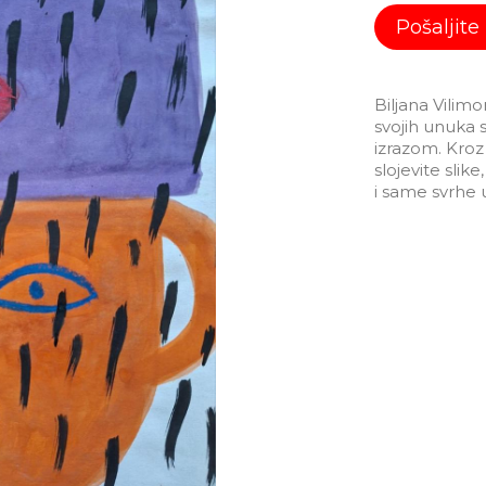
Pošaljite
Biljana Vilimon
svojih unuka 
izrazom. Kroz 
slojevite slik
i same svrhe 