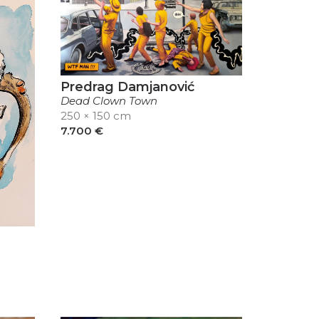
Predrag Damjanović
Dead Clown Town
250 × 150 cm
7.700
€