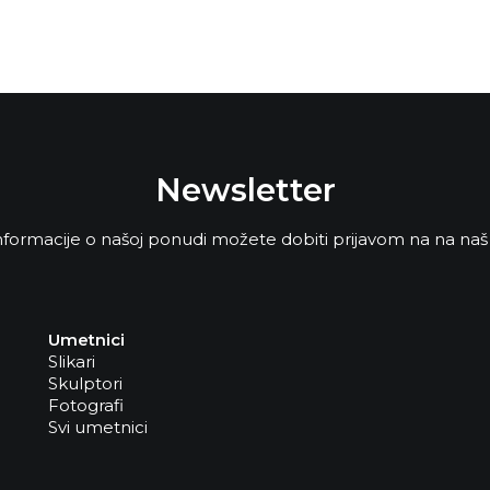
Newsletter
formacije o našoj ponudi možete dobiti prijavom na na naš
Umetnici
Slikari
Skulptori
Fotografi
Svi umetnici