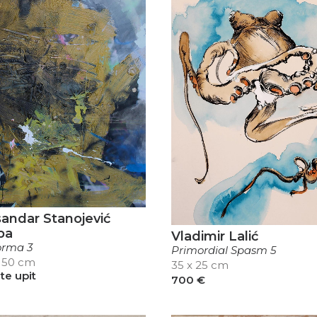
andar Stanojević
pa
Vladimir Lalić
orma 3
Primordial Spasm 5
 150 cm
35 x 25 cm
ite upit
700
€