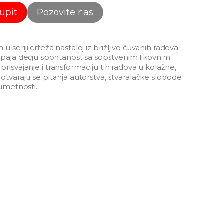
 upit
Pozovite nas
 u seriji crteža nastaloj iz brižljivo čuvanih radova
spaja dečju spontanost sa sopstvenim likovnim
prisvajanje i transformaciju tih radova u kolažne,
e, otvaraju se pitanja autorstva, stvaralačke slobode
umetnosti.