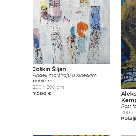
Joškin Šiljan
Anđeli marširaju u kineskim
patikama
200 x 200 cm
7.000
€
Aleks
Kem
Post f
200 x
Pošalj