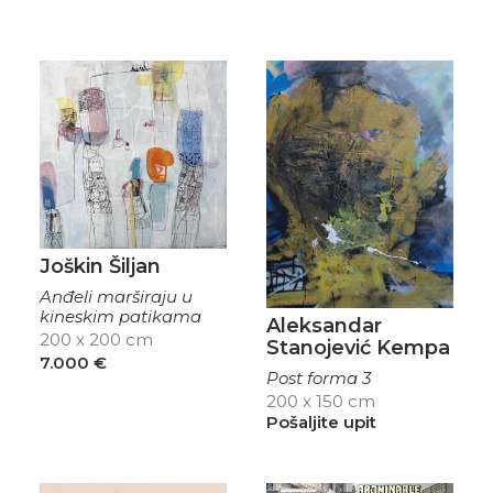
Joškin Šiljan
Anđeli marširaju u
kineskim patikama
Aleksandar
200 x 200 cm
Stanojević Kempa
7.000
€
Post forma 3
200 x 150 cm
Pošaljite upit