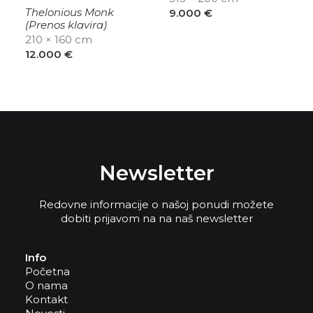
Thelonious Monk
9.000
€
(Prenos klavira)
210 × 160 cm
12.000
€
Newsletter
Redovne informacije o našoj ponudi možete
dobiti prijavom na na naš newsletter
Info
Početna
O nama
Kontakt