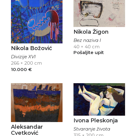
Nikola Žigon
Bez naziva I
40 × 40 cm
Nikola Božović
Pošaljite upit
Divizije XVI
266 × 200 cm
10.000
€
Ivona Pleskonja
Aleksandar
Stvaranje života
Cvetković
315 × 200 cm