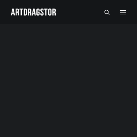
SVI UMETNICI
SLIKARI
SKULPTORI
FOTOGRAFI
SLIKE
SKULPTURE
FOTOGRAFIJE
RADOVI NA PAPIRU I MALI FORMATI