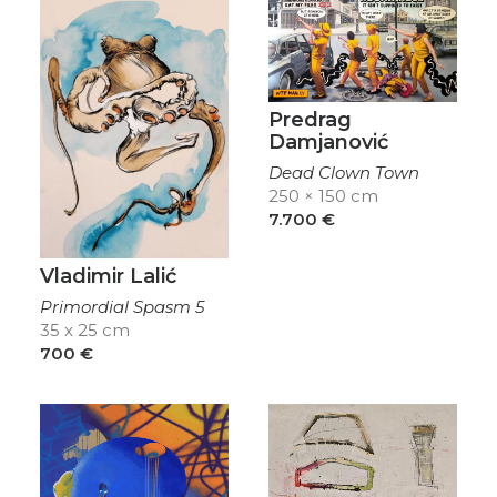
Predrag
Damjanović
Dead Clown Town
250 × 150 cm
7.700
€
Vladimir Lalić
Primordial Spasm 5
35 x 25 cm
700
€