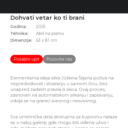
Autor:
Joškin Šiljan
Dohvati vetar ko ti brani
Godina:
2025
Tehnika:
Akril na platnu
Dimenzije:
63 x 81 cm
Pošaljite upit
Pozovite nas
Elementarna ideja slika Joškina Šiljana počiva na
nepredvidivosti i stvaranju u samom činu, bez
unapred zadatih pravila ili skica. Ovaj proces,
zasnovan na automatskom slikanju i zapisivanju,
odvija se na granici svesnog i nesvesnog.
Sva umetnička dela dostupna za kupovinu nalaze
se u našoj galeriji, gde mogu biti viđena uživo i