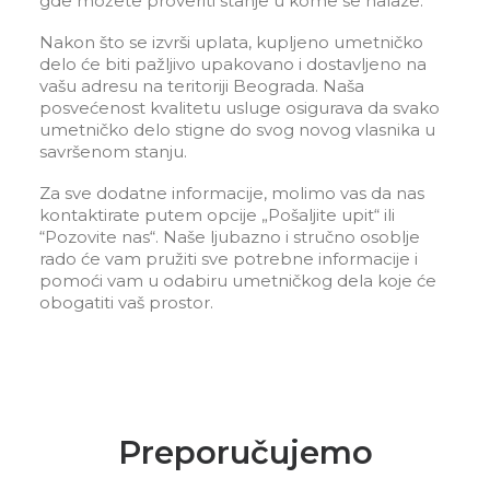
gde možete proveriti stanje u kome se nalaze.
Nakon što se izvrši uplata, kupljeno umetničko
delo će biti pažljivo upakovano i dostavljeno na
vašu adresu na teritoriji Beograda. Naša
posvećenost kvalitetu usluge osigurava da svako
umetničko delo stigne do svog novog vlasnika u
savršenom stanju.
Za sve dodatne informacije, molimo vas da nas
kontaktirate putem opcije „Pošaljite upit“ ili
“Pozovite nas“. Naše ljubazno i stručno osoblje
rado će vam pružiti sve potrebne informacije i
pomoći vam u odabiru umetničkog dela koje će
obogatiti vaš prostor.
Preporučujemo