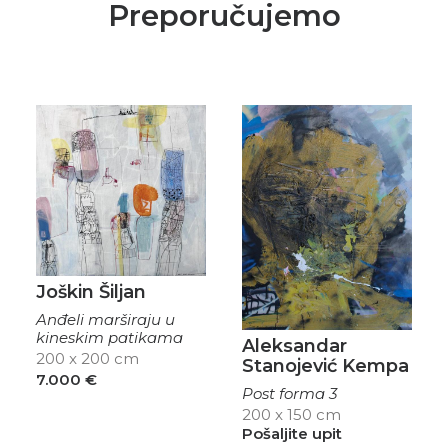
Preporučujemo
Joškin Šiljan
Anđeli marširaju u
kineskim patikama
Aleksandar
200 x 200 cm
Stanojević Kempa
7.000
€
Post forma 3
200 x 150 cm
Pošaljite upit