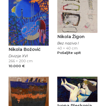
Nikola Žigon
Bez naziva I
40 × 40 cm
Nikola Božović
Pošaljite upit
Divizije XVI
266 × 200 cm
10.000
€
Ivona Pleskonja