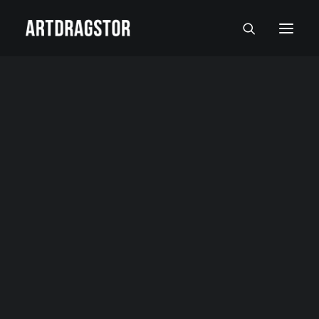
SVI UMETNICI
SLIKARI
SKULPTORI
FOTOGRAFI
SLIKE
SKULPTURE
FOTOGRAFIJE
RADOVI NA PAPIRU I MALI FORMATI