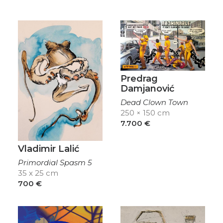
Predrag
Damjanović
Dead Clown Town
250 × 150 cm
7.700
€
Vladimir Lalić
Primordial Spasm 5
35 x 25 cm
700
€