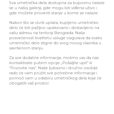
Sva umetnička dela dostupna za kupovinu nalaze
se u našoj galeriji, gde mogu biti viđena uživo i
gde možete proveriti stanje u kome se nalaze.
Nakon što se izvrši uplata, kupljeno umetničko
delo će biti pažljivo upakovano i dostavljeno na
vašu adresu na teritoriji Beograda. Naša
posvećenost kvalitetu usluge osigurava da svako
umetničko delo stigne do svog novog vlasnika u
savršenom stanju.
Za sve dodatne informacije, molimo vas da nas
kontaktirate putem opcije „Pošaljite upit“ ili
“Pozovite nas“. Naše ljubazno i stručno osoblje
rado će vam pružiti sve potrebne informacije i
pomoći vam u odabiru umetničkog dela koje će
obogatiti vaš prostor.