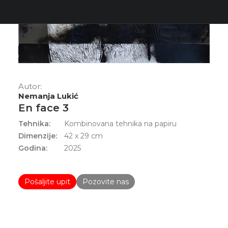
Autor:
Nemanja Lukić
En face 3
Tehnika:
Kombinovana tehnika na papiru
Dimenzije:
42 x 29 cm
Godina:
2025
Pošaljite upit
Pozovite nas