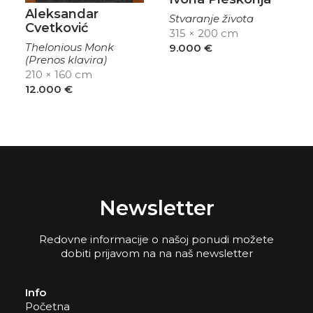
Aleksandar
Stvaranje života
Cvetković
315 × 200 cm
Thelonious Monk
9.000
€
(Prenos klavira)
210 × 160 cm
12.000
€
Newsletter
Redovne informacije o našoj ponudi možete
dobiti prijavom na na naš newsletter
Info
Početna