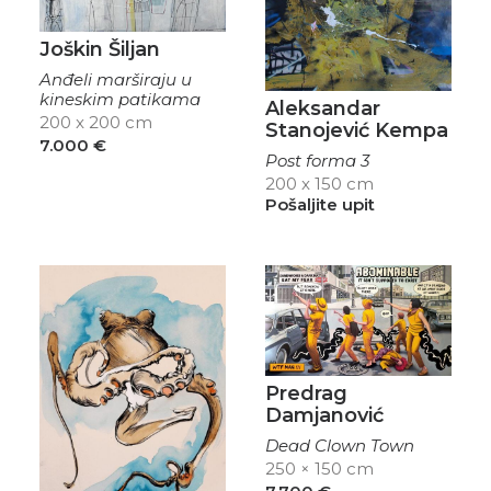
Joškin Šiljan
Anđeli marširaju u
kineskim patikama
Aleksandar
200 x 200 cm
Stanojević Kempa
7.000
€
Post forma 3
200 x 150 cm
Pošaljite upit
Predrag
Damjanović
Dead Clown Town
250 × 150 cm