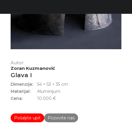
Autor:
Zoran Kuzmanović
Glava I
Dimenzije:
54 × 53 × 35 cm
Materijal:
Aluminijum
Cena:
10.000
€
Pošaljite upit
Pozovite nas