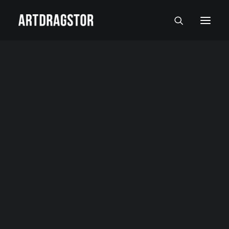
SVI UMETNICI
SLIKARI
SKULPTORI
FOTOGRAFI
SLIKE
SKULPTURE
FOTOGRAFIJE
RADOVI NA PAPIRU I MALI FORMATI