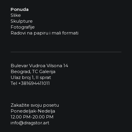
Ponuda
Slike
Skulpture
Fotografije
Radovi na papiru i mali formati
Bulevar Vudroa Vilsona 14
Beograd, TC Galerija
Ulaz broj 1, II sprat
Tel +381694411011
Zakažite svoju posetu
Ponedeljak-Nedelja
12.00 PM-20.00 PM
info@dragstor.art