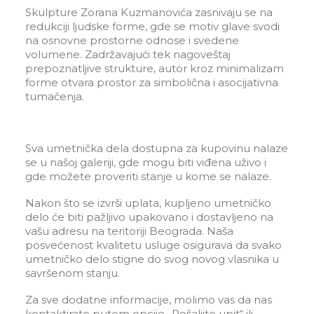
Skulpture Zorana Kuzmanovića zasnivaju se na
redukciji ljudske forme, gde se motiv glave svodi
na osnovne prostorne odnose i svedene
volumene. Zadržavajući tek nagoveštaj
prepoznatljive strukture, autor kroz minimalizam
forme otvara prostor za simbolična i asocijativna
tumačenja.
Sva umetnička dela dostupna za kupovinu nalaze
se u našoj galeriji, gde mogu biti viđena uživo i
gde možete proveriti stanje u kome se nalaze.
Nakon što se izvrši uplata, kupljeno umetničko
delo će biti pažljivo upakovano i dostavljeno na
vašu adresu na teritoriji Beograda. Naša
posvećenost kvalitetu usluge osigurava da svako
umetničko delo stigne do svog novog vlasnika u
savršenom stanju.
Za sve dodatne informacije, molimo vas da nas
kontaktirate putem opcije „Pošaljite upit“ ili