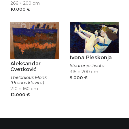
266 × 200 cm
10.000
€
Ivona Pleskonja
Aleksandar
Stvaranje života
Cvetković
315 × 200 cm
Thelonious Monk
9.000
€
(Prenos klavira)
210 × 160 cm
12.000
€