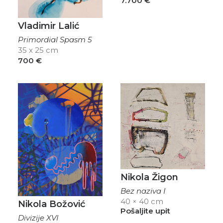
7.700
€
Vladimir Lalić
Primordial Spasm 5
35 x 25 cm
700
€
Nikola Žigon
Bez naziva I
40 × 40 cm
Nikola Božović
Pošaljite upit
Divizije XVI