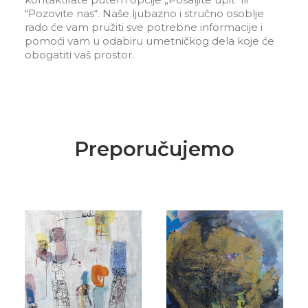
“Pozovite nas“. Naše ljubazno i stručno osoblje
rado će vam pružiti sve potrebne informacije i
pomoći vam u odabiru umetničkog dela koje će
obogatiti vaš prostor.
Preporučujemo