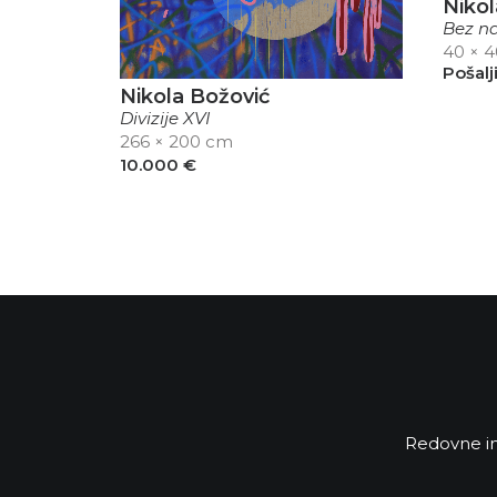
Nikol
Bez na
40 × 
Pošalj
Nikola Božović
Divizije XVI
266 × 200 cm
10.000
€
Redovne in