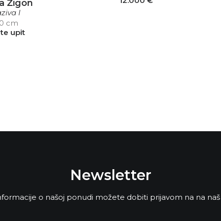
12.000
€
a Žigon
ziva I
40 cm
ite upit
Newsletter
formacije o našoj ponudi možete dobiti prijavom na na naš