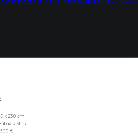
EKCIJE
ZVEZDE U USPONU
SPECIJALNA PONUDA
O NAMA
ć
30 x 230 cm
kril na platnu
.800
€