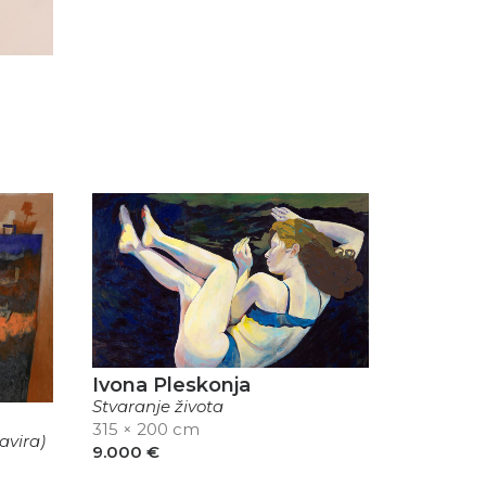
Ivona Pleskonja
Stvaranje života
315 × 200 cm
avira)
9.000
€