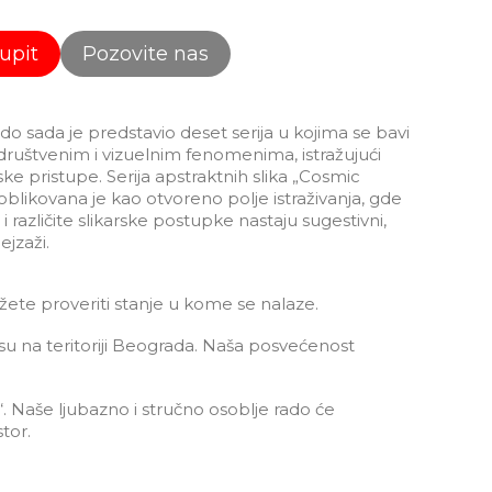
 upit
Pozovite nas
do sada je predstavio deset serija u kojima se bavi
uštvenim i vizuelnim fenomenima, istražujući
tske pristupe. Serija apstraktnih slika „Cosmic
blikovana je kao otvoreno polje istraživanja, gde
 i različite slikarske postupke nastaju sugestivni,
jzaži.
žete proveriti stanje u kome se nalaze.
esu na teritoriji Beograda. Naša posvećenost
“. Naše ljubazno i stručno osoblje rado će
tor.