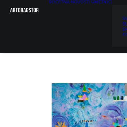
POČETNA
NOVOSTI
UMETNICI
S
S
S
F