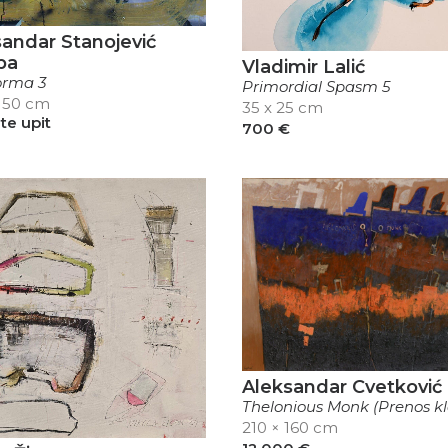
andar Stanojević
pa
Vladimir Lalić
orma 3
Primordial Spasm 5
 150 cm
35 x 25 cm
ite upit
700
€
Aleksandar Cvetković
Thelonious Monk (Prenos kl
210 × 160 cm