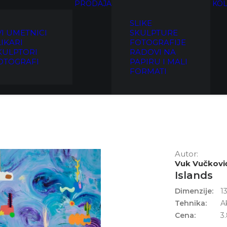
PRODAJA
KOL
SLIKE
VI UMETNICI
SKULPTURE
LIKARI
FOTOGRAFIJE
KULPTORI
RADOVI NA
OTOGRAFI
PAPIRU I MALI
FORMATI
Autor:
Vuk Vučkovi
Islands
Dimenzije:
1
Tehnika:
A
Cena:
3