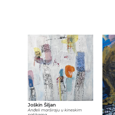
Joškin Šiljan
Anđeli marširaju u kineskim
patikama