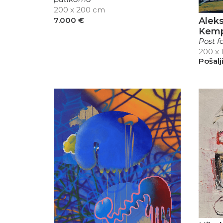
200 x 200 cm
7.000
€
Aleks
Kem
Post f
200 x
Pošalj