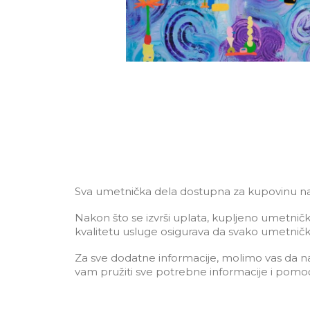
Sva umetnička dela dostupna za kupovinu nala
Nakon što se izvrši uplata, kupljeno umetničk
kvalitetu usluge osigurava da svako umetničk
Za sve dodatne informacije, molimo vas da nas 
vam pružiti sve potrebne informacije i pomoć