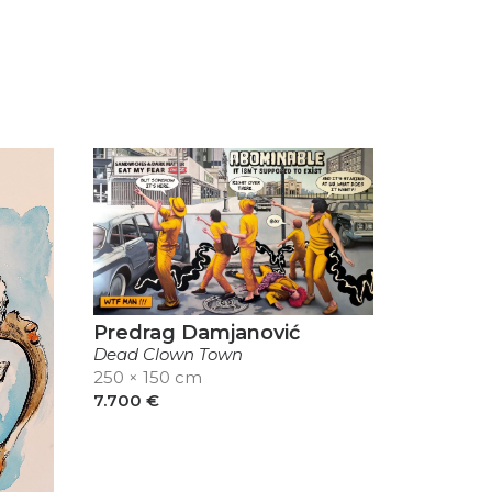
Predrag Damjanović
Dead Clown Town
250 × 150 cm
7.700
€