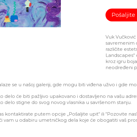
Pošaljite
Vuk Vučković 
savremenim dr
različite este
Landscapes“ o
kroz igru boja
neodređeni pe
ze se u našoj galeriji, gde mogu biti viđena uživo i gde mo
o delo će biti pažljivo upakovano i dostavljeno na vašu adr
o delo stigne do svog novog vlasnika u savršenom stanju.
kontaktirate putem opcije „Pošaljite upit“ ili “Pozovite nas
i vam u odabiru umetničkog dela koje će obogatiti vaš pros