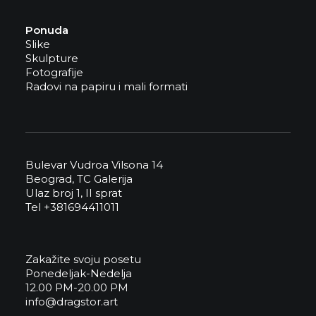
Ponuda
Slike
Skulpture
Fotografije
Radovi na papiru i mali formati
Bulevar Vudroa Vilsona 14
Beograd, TC Galerija
Ulaz broj 1, II sprat
Tel +381694411011
Zakažite svoju posetu
Ponedeljak-Nedelja
12.00 PM-20.00 PM
info@dragstor.art