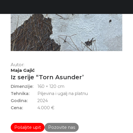
Autor:
Maja Gajić
Iz serije “Torn Asunder’
Dimenzije:
160 × 120 cm
Tehnika:
Piljevina i ugalj na platnu
Godina:
2024
Cena:
4.000
€
Pošaljite upit
Pozovite nas