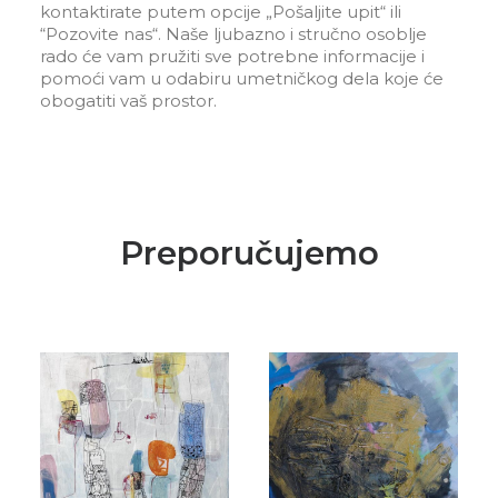
kontaktirate putem opcije „Pošaljite upit“ ili
“Pozovite nas“. Naše ljubazno i stručno osoblje
rado će vam pružiti sve potrebne informacije i
pomoći vam u odabiru umetničkog dela koje će
obogatiti vaš prostor.
Preporučujemo