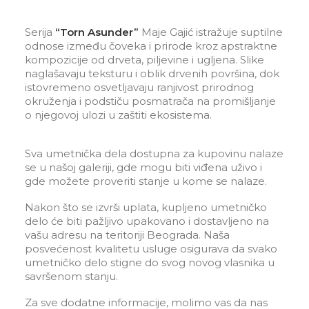
Serija
“Torn Asunder”
Maje Gajić istražuje suptilne
odnose između čoveka i prirode kroz apstraktne
kompozicije od drveta, piljevine i ugljena. Slike
naglašavaju teksturu i oblik drvenih površina, dok
istovremeno osvetljavaju ranjivost prirodnog
okruženja i podstiču posmatrača na promišljanje
o njegovoj ulozi u zaštiti ekosistema.
Sva umetnička dela dostupna za kupovinu nalaze
se u našoj galeriji, gde mogu biti viđena uživo i
gde možete proveriti stanje u kome se nalaze.
Nakon što se izvrši uplata, kupljeno umetničko
delo će biti pažljivo upakovano i dostavljeno na
vašu adresu na teritoriji Beograda. Naša
posvećenost kvalitetu usluge osigurava da svako
umetničko delo stigne do svog novog vlasnika u
savršenom stanju.
Za sve dodatne informacije, molimo vas da nas