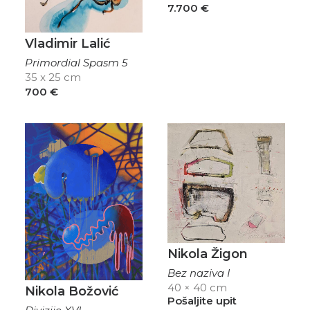
7.700
€
Vladimir Lalić
Primordial Spasm 5
35 x 25 cm
700
€
Nikola Žigon
Bez naziva I
40 × 40 cm
Nikola Božović
Pošaljite upit