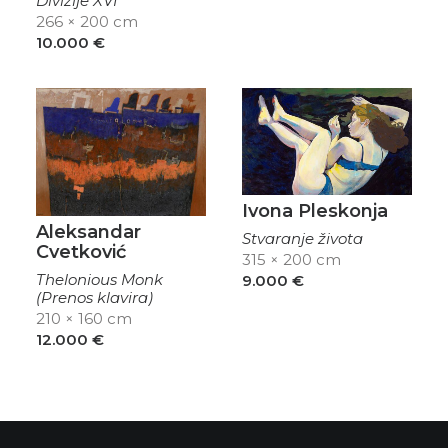
Divizije XVI
266 × 200 cm
10.000
€
Ivona Pleskonja
Aleksandar
Stvaranje života
Cvetković
315 × 200 cm
Thelonious Monk
9.000
€
(Prenos klavira)
210 × 160 cm
12.000
€