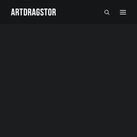
SVI UMETNICI
SLIKARI
SKULPTORI
FOTOGRAFI
SLIKE
SKULPTURE
FOTOGRAFIJE
RADOVI NA PAPIRU I MALI FORMATI