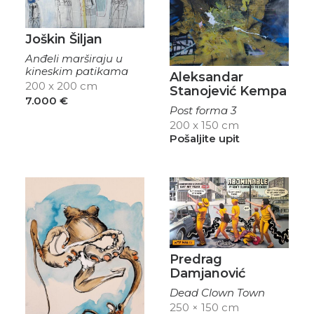
Joškin Šiljan
Anđeli marširaju u
kineskim patikama
Aleksandar
200 x 200 cm
Stanojević Kempa
7.000
€
Post forma 3
200 x 150 cm
Pošaljite upit
Predrag
Damjanović
Dead Clown Town
250 × 150 cm