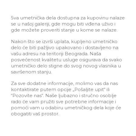
Sva umetnička dela dostupna za kupovinu nalaze
se u našoj galeriji, gde mogu biti viđena uživo i
gde možete proveriti stanje u kome se nalaze.
Nakon što se izvrši uplata, kupljeno umetničko
delo će biti pažljivo upakovano i dostavljeno na
vašu adresu na teritoriji Beograda. Naša
posvećenost kvalitetu usluge osigurava da svako
umetničko delo stigne do svog novog vlasnika u
savršenom stanju.
Za sve dodatne informacije, molimo vas da nas
kontaktirate putem opcije „Pošaljite upit“ ili
“Pozovite nas“. Naše ljubazno i stručno osoblje
rado će vam pružiti sve potrebne informacije i
pomoći vam u odabiru umetničkog dela koje će
obogatiti vaš prostor.