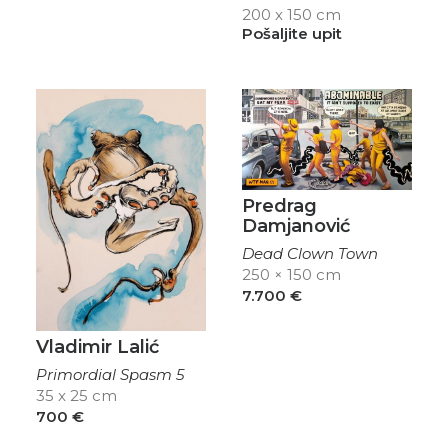
200 x 150 cm
Pošaljite upit
Predrag
Damjanović
Dead Clown Town
250 × 150 cm
7.700
€
Vladimir Lalić
Primordial Spasm 5
35 x 25 cm
700
€