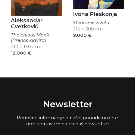
Ivona Pleskonja
Aleksandar
Stvaranje života
Cvetković
315 × 200 cm
Thelonious Monk
9.000
€
(Prenos klavira)
210 × 160 cm
12.000
€
Newsletter
Redovne informacije o našoj ponudi možete
dobiti prijavom na na naš newsletter