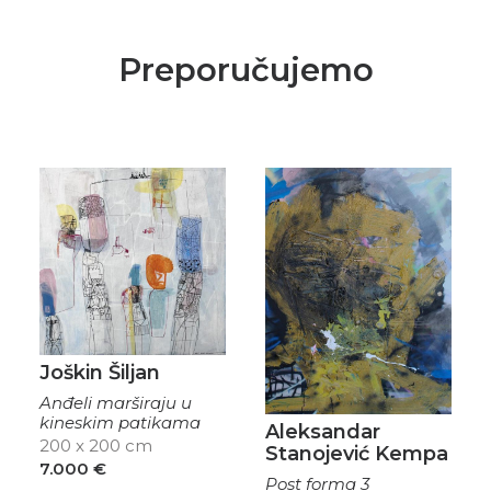
Preporučujemo
Joškin Šiljan
Anđeli marširaju u
kineskim patikama
Aleksandar
200 x 200 cm
Stanojević Kempa
7.000
€
Post forma 3