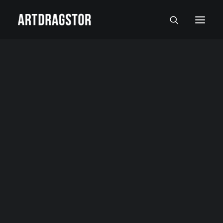
SVI UMETNICI
SLIKARI
SKULPTORI
FOTOGRAFI
SLIKE
SKULPTURE
FOTOGRAFIJE
RADOVI NA PAPIRU I MALI FORMATI