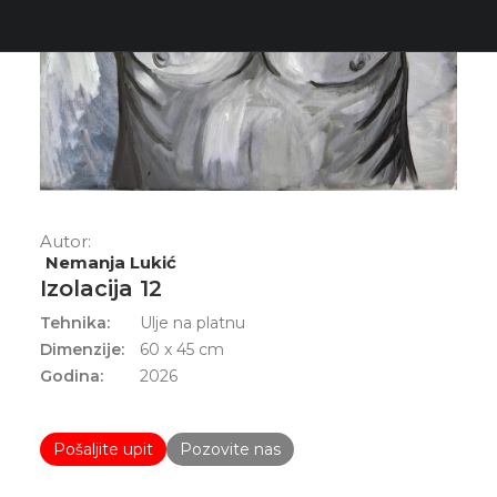
Autor:
Nemanja Lukić
Izolacija 12
Tehnika:
Ulje na platnu
Dimenzije:
60 x 45 cm
Godina:
2026
Pošaljite upit
Pozovite nas