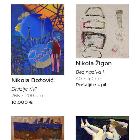
Nikola Žigon
Bez naziva I
40 × 40 cm
Nikola Božović
Pošaljite upit
Divizije XVI
266 × 200 cm
10.000
€