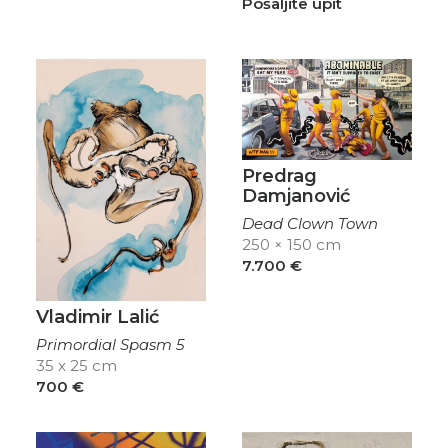
Pošaljite upit
Predrag
Damjanović
Dead Clown Town
250 × 150 cm
7.700
€
Vladimir Lalić
Primordial Spasm 5
35 x 25 cm
700
€