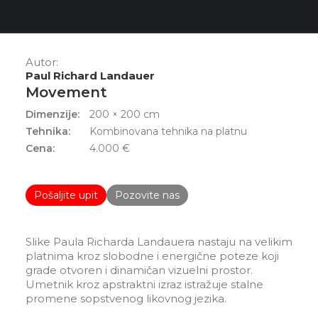
Autor:
Paul Richard Landauer
Movement
Dimenzije:
200 × 200 cm
Tehnika:
Kombinovana tehnika na platnu
Cena:
4.000
€
Pošaljite upit
Pozovite nas
Slike Paula Richarda Landauera nastaju na velikim
platnima kroz slobodne i energične poteze koji
grade otvoren i dinamičan vizuelni prostor.
Umetnik kroz apstraktni izraz istražuje stalne
promene sopstvenog likovnog jezika.