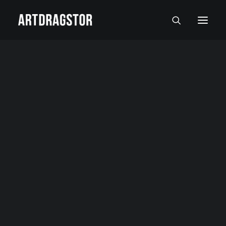
SVI UMETNICI
SLIKARI
SKULPTORI
FOTOGRAFI
SLIKE
SKULPTURE
FOTOGRAFIJE
RADOVI NA PAPIRU I MALI FORMATI