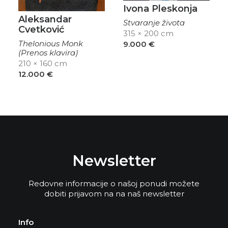
Ivona Pleskonja
Aleksandar
Stvaranje života
Cvetković
315 × 200 cm
Thelonious Monk
9.000
€
(Prenos klavira)
210 × 160 cm
12.000
€
Newsletter
Redovne informacije o našoj ponudi možete
dobiti prijavom na na naš newsletter
Info