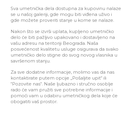
Sva umetnička dela dostupna za kupovinu nalaze
se u našoj galeriji, gde mogu biti viđena uživo i
gde možete proveriti stanje u kome se nalaze.
Nakon što se izvrši uplata, kupljeno umetničko
delo će biti pažljivo upakovano i dostavljeno na
vašu adresu na teritoriji Beograda. Naša
posvećenost kvalitetu usluge osigurava da svako
umetničko delo stigne do svog novog vlasnika u
savršenom stanju.
Za sve dodatne informacije, molimo vas da nas
kontaktirate putem opcije „Pošaljite upit“ ili
“Pozovite nas“. Naše ljubazno i stručno osoblje
rado će vam pružiti sve potrebne informacije i
pomoći vam u odabiru umetničkog dela koje će
obogatiti vaš prostor.