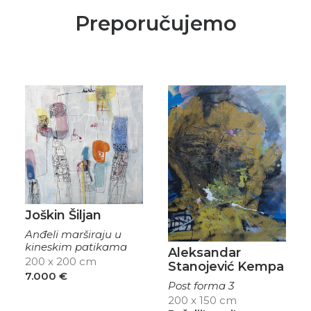
Preporučujemo
Joškin Šiljan
Anđeli marširaju u
kineskim patikama
Aleksandar
200 x 200 cm
Stanojević Kempa
7.000
€
Post forma 3
200 x 150 cm