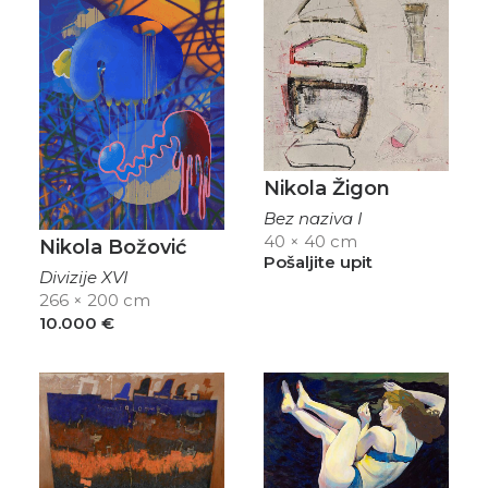
Nikola Žigon
Bez naziva I
40 × 40 cm
Nikola Božović
Pošaljite upit
Divizije XVI
266 × 200 cm
10.000
€