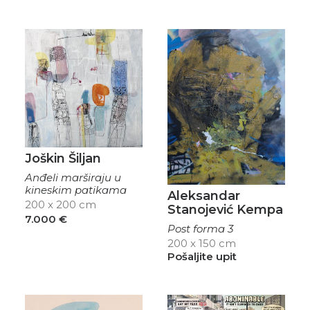
Joškin Šiljan
Anđeli marširaju u
kineskim patikama
Aleksandar
200 x 200 cm
Stanojević Kempa
7.000
€
Post forma 3
200 x 150 cm
Pošaljite upit