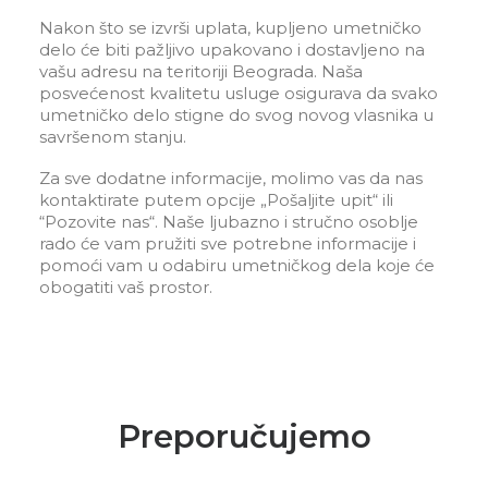
Nakon što se izvrši uplata, kupljeno umetničko
delo će biti pažljivo upakovano i dostavljeno na
vašu adresu na teritoriji Beograda. Naša
posvećenost kvalitetu usluge osigurava da svako
umetničko delo stigne do svog novog vlasnika u
savršenom stanju.
Za sve dodatne informacije, molimo vas da nas
kontaktirate putem opcije „Pošaljite upit“ ili
“Pozovite nas“. Naše ljubazno i stručno osoblje
rado će vam pružiti sve potrebne informacije i
pomoći vam u odabiru umetničkog dela koje će
obogatiti vaš prostor.
Preporučujemo