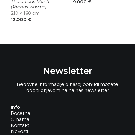
Thelonious Monk
9.000
€
(Prenos klavira)
210 × 160 cm
12.000
€
Newsletter
Redovne informacije o našoj ponudi možete
dobiti prijavom na na naš newsletter
Info
Početna
O nama
Kontakt
Novosti