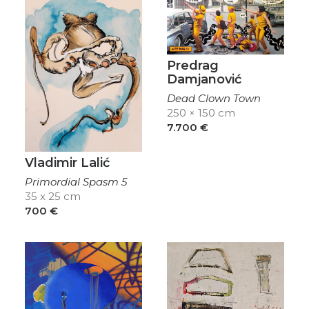
Predrag
Damjanović
Dead Clown Town
250 × 150 cm
7.700
€
Vladimir Lalić
Primordial Spasm 5
35 x 25 cm
700
€