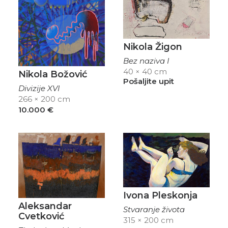
Nikola Žigon
Bez naziva I
40 × 40 cm
Nikola Božović
Pošaljite upit
Divizije XVI
266 × 200 cm
10.000
€
Ivona Pleskonja
Aleksandar
Stvaranje života
Cvetković
315 × 200 cm