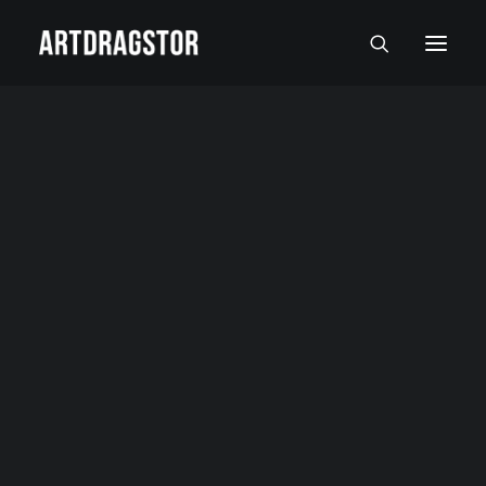
SVI UMETNICI
SLIKARI
SKULPTORI
FOTOGRAFI
SLIKE
SKULPTURE
FOTOGRAFIJE
RADOVI NA PAPIRU I MALI FORMATI