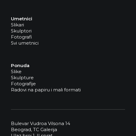
Umetnici
Slikari
Skulptori
Fotografi
Svi umetnici
Ponuda
Slike
Skulpture
Fotografije
Radovi na papiru i mali formati
Bulevar Vudroa Vilsona 14
Beograd, TC Galerija
Ulaz broj 1, II sprat