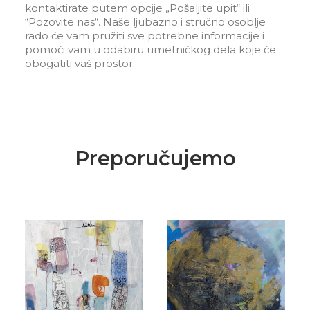
kontaktirate putem opcije „Pošaljite upit“ ili
“Pozovite nas“. Naše ljubazno i stručno osoblje
rado će vam pružiti sve potrebne informacije i
pomoći vam u odabiru umetničkog dela koje će
obogatiti vaš prostor.
Preporučujemo