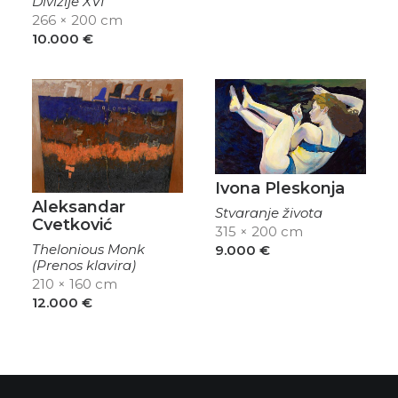
Divizije XVI
266 × 200 cm
10.000
€
Ivona Pleskonja
Aleksandar
Stvaranje života
Cvetković
315 × 200 cm
Thelonious Monk
9.000
€
(Prenos klavira)
210 × 160 cm
12.000
€