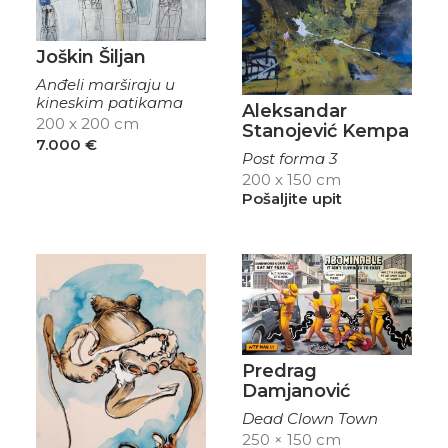
Joškin Šiljan
Anđeli marširaju u
kineskim patikama
Aleksandar
200 x 200 cm
Stanojević Kempa
7.000
€
Post forma 3
200 x 150 cm
Pošaljite upit
Predrag
Damjanović
Dead Clown Town
250 × 150 cm