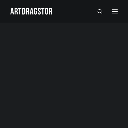
SVI UMETNICI
SLIKARI
SKULPTORI
FOTOGRAFI
SLIKE
SKULPTURE
FOTOGRAFIJE
RADOVI NA PAPIRU I MALI FORMATI