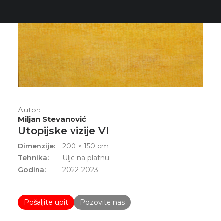
Autor:
Miljan Stevanović
Utopijske vizije VI
Dimenzije:
200 × 150 cm
Tehnika:
Ulje na platnu
Godina:
2022-2023
Pošaljite upit
Pozovite nas