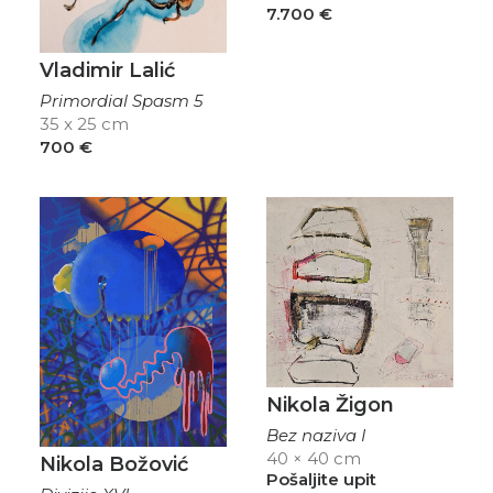
7.700
€
Vladimir Lalić
Primordial Spasm 5
35 x 25 cm
700
€
Nikola Žigon
Bez naziva I
40 × 40 cm
Nikola Božović
Pošaljite upit