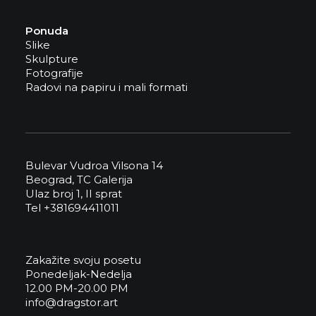
Ponuda
Slike
Skulpture
Fotografije
Radovi na papiru i mali formati
Bulevar Vudroa Vilsona 14
Beograd, TC Galerija
Ulaz broj 1, II sprat
Tel +381694411011
Zakažite svoju posetu
Ponedeljak-Nedelja
12.00 PM-20.00 PM
info@dragstor.art