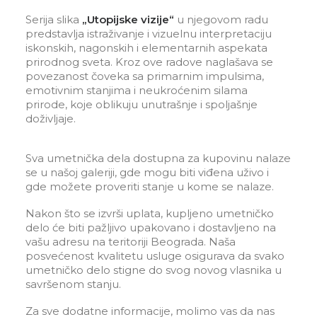
Serija slika
„Utopijske vizije“
u njegovom radu
predstavlja istraživanje i vizuelnu interpretaciju
iskonskih, nagonskih i elementarnih aspekata
prirodnog sveta. Kroz ove radove naglašava se
povezanost čoveka sa primarnim impulsima,
emotivnim stanjima i neukroćenim silama
prirode, koje oblikuju unutrašnje i spoljašnje
doživljaje.
Sva umetnička dela dostupna za kupovinu nalaze
se u našoj galeriji, gde mogu biti viđena uživo i
gde možete proveriti stanje u kome se nalaze.
Nakon što se izvrši uplata, kupljeno umetničko
delo će biti pažljivo upakovano i dostavljeno na
vašu adresu na teritoriji Beograda. Naša
posvećenost kvalitetu usluge osigurava da svako
umetničko delo stigne do svog novog vlasnika u
savršenom stanju.
Za sve dodatne informacije, molimo vas da nas