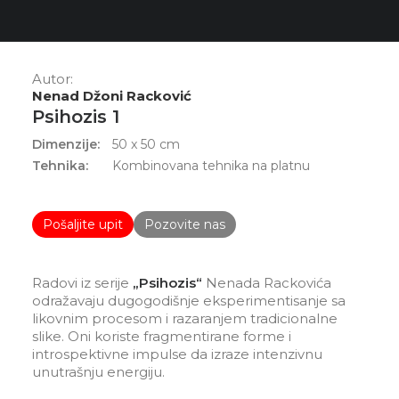
Autor:
Nenad Džoni Racković
Psihozis 1
Dimenzije:
50 x 50 cm
Tehnika:
Kombinovana tehnika na platnu
Pošaljite upit
Pozovite nas
Radovi iz serije
„Psihozis“
Nenada Rackovića
odražavaju dugogodišnje eksperimentisanje sa
likovnim procesom i razaranjem tradicionalne
slike. Oni koriste fragmentirane forme i
introspektivne impulse da izraze intenzivnu
unutrašnju energiju.