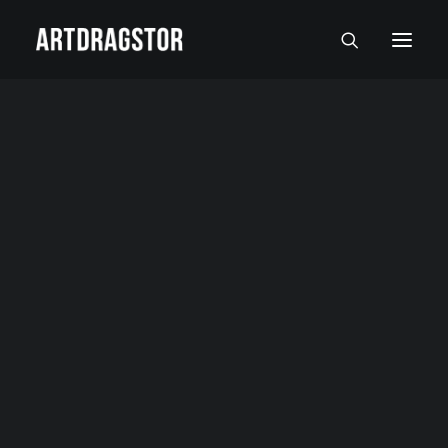
SVI UMETNICI
SLIKARI
SKULPTORI
FOTOGRAFI
SLIKE
SKULPTURE
FOTOGRAFIJE
RADOVI NA PAPIRU I MALI FORMATI