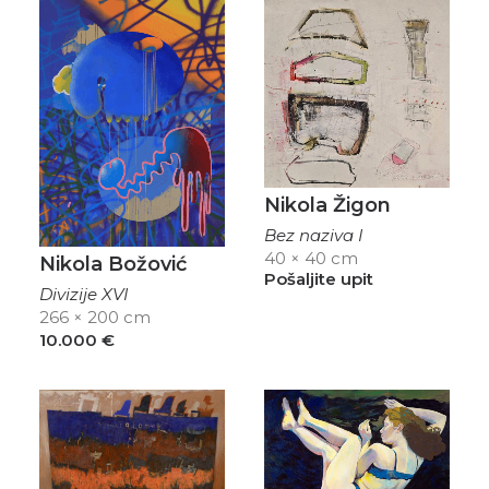
Nikola Žigon
Bez naziva I
40 × 40 cm
Nikola Božović
Pošaljite upit
Divizije XVI
266 × 200 cm
10.000
€