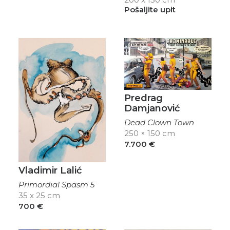
Pošaljite upit
Predrag
Damjanović
Dead Clown Town
250 × 150 cm
7.700
€
Vladimir Lalić
Primordial Spasm 5
35 x 25 cm
700
€