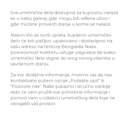
Sva umetnička dela dostupna za kupovinu nalaze
se u našoj galeriji, gde mogu biti viđena uživo i
gde možete proveriti stanje u kome se nalaze.
Nakon što se izvrši uplata, kupljeno umetničko
delo će biti pažljivo upakovano i dostavljeno na
vašu adresu na teritoriji Beograda. Naša
posvećenost kvalitetu usluge osigurava da svako
umetničko delo stigne do svog novog vlasnika u
savršenom stanju.
Za sve dodatne informacije, molimo vas da nas
kontaktirate putem opcije „Pošaljite upit“ ili
“Pozovite nas“. Naše ljubazno i stručno osoblje
rado će vam pružiti sve potrebne informacije i
pomoći vam u odabiru umetničkog dela koje će
obogatiti vaš prostor.