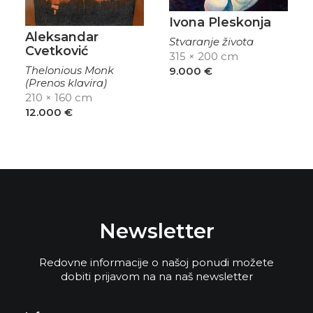
Ivona Pleskonja
Aleksandar
Stvaranje života
Cvetković
315 × 200 cm
Thelonious Monk
9.000
€
(Prenos klavira)
210 × 160 cm
12.000
€
Newsletter
Redovne informacije o našoj ponudi možete
dobiti prijavom na na naš newsletter