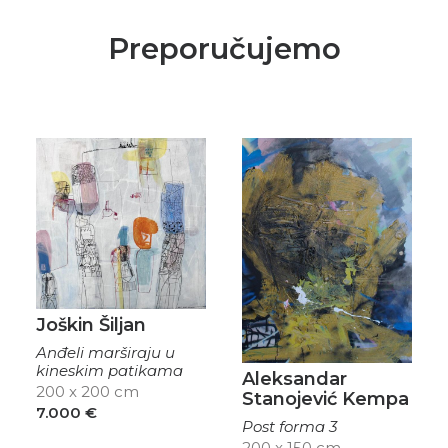
Preporučujemo
Joškin Šiljan
Anđeli marširaju u
kineskim patikama
Aleksandar
200 x 200 cm
Stanojević Kempa
7.000
€
Post forma 3
200 x 150 cm