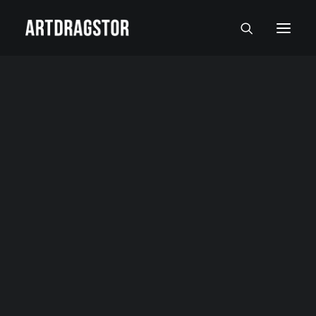
SVI UMETNICI
SLIKARI
SKULPTORI
FOTOGRAFI
SLIKE
SKULPTURE
FOTOGRAFIJE
RADOVI NA PAPIRU I MALI FORMATI
Autor: