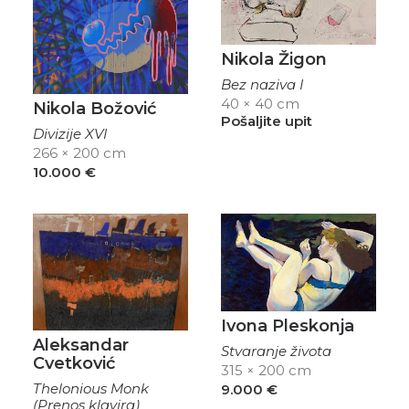
Nikola Žigon
Bez naziva I
40 × 40 cm
Nikola Božović
Pošaljite upit
Divizije XVI
266 × 200 cm
10.000
€
Ivona Pleskonja
Aleksandar
Stvaranje života
Cvetković
315 × 200 cm
Thelonious Monk
9.000
€
(Prenos klavira)