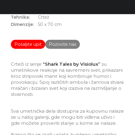
Predrag Damjanović
Shark Tales by Visiolux 10
Tehnika:
Crtež
Dimenzije:
50 x 70 cm
Pošaljite upit
Pozovite nas
Crteži iz serije
“Shark Tales by Visiolux”
su
umetnikove reakcije na savremeni svet, prikazani
kroz stripovski manir koji kombinuje humor i
provokaciju. Spoj različitih simbola i žanrova stvara
mračan i bizaran svet koji izaziva na razmišljanje o
stvarnosti.
Sva umetnička dela dostupna za kupovinu nalaze
se u našoj galeriji, gde mogu biti viđena uživo i
gde možete proveriti stanje u kome se nalaze.
Nakon što se izvrši uplata, kupljeno umetničko