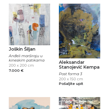
Joškin Šiljan
Anđeli marširaju u
kineskim patikama
Aleksandar
200 x 200 cm
Stanojević Kempa
7.000
€
Post forma 3
200 x 150 cm
Pošaljite upit