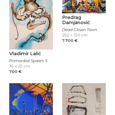
Predrag
Damjanović
Dead Clown Town
250 × 150 cm
7.700
€
Vladimir Lalić
Primordial Spasm 5
35 x 25 cm
700
€