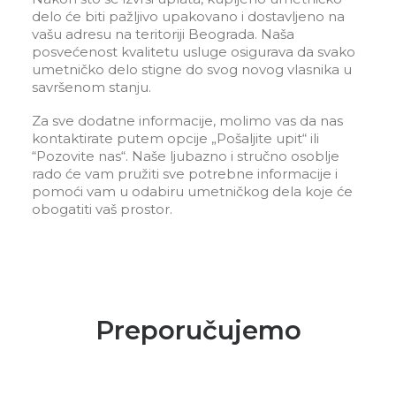
delo će biti pažljivo upakovano i dostavljeno na
vašu adresu na teritoriji Beograda. Naša
posvećenost kvalitetu usluge osigurava da svako
umetničko delo stigne do svog novog vlasnika u
savršenom stanju.
Za sve dodatne informacije, molimo vas da nas
kontaktirate putem opcije „Pošaljite upit“ ili
“Pozovite nas“. Naše ljubazno i stručno osoblje
rado će vam pružiti sve potrebne informacije i
pomoći vam u odabiru umetničkog dela koje će
obogatiti vaš prostor.
Preporučujemo