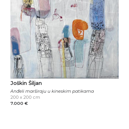
Joškin Šiljan
Anđeli marširaju u kineskim patikama
200 x 200 cm
7.000
€