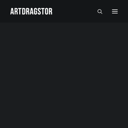
SVI UMETNICI
SLIKARI
SKULPTORI
FOTOGRAFI
SLIKE
SKULPTURE
FOTOGRAFIJE
RADOVI NA PAPIRU I MALI FORMATI