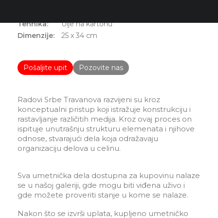
Struktura 2
Tehnika:
Ulje na kartonu
Dimenzije:
25 x 34 cm
Pošaljite upit
Pozovite nas
Radovi Srbe Travanova razvijeni su kroz
konceptualni pristup koji istražuje konstrukciju i
rastavljanje različitih medija. Kroz ovaj proces on
ispituje unutrašnju strukturu elemenata i njihove
odnose, stvarajući dela koja odražavaju
organizaciju delova u celinu.
Sva umetnička dela dostupna za kupovinu nalaze
se u našoj galeriji, gde mogu biti viđena uživo i
gde možete proveriti stanje u kome se nalaze.
Nakon što se izvrši uplata, kupljeno umetničko