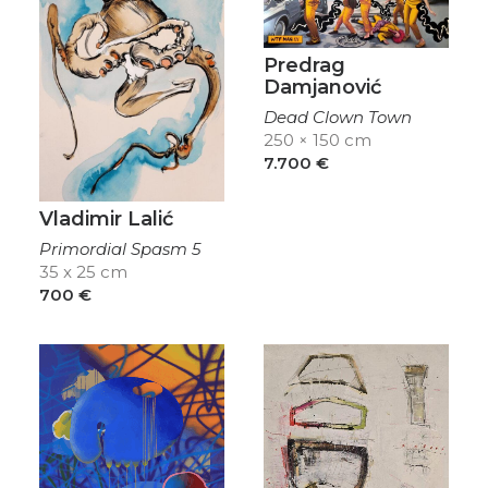
Predrag
Damjanović
Dead Clown Town
250 × 150 cm
7.700
€
Vladimir Lalić
Primordial Spasm 5
35 x 25 cm
700
€