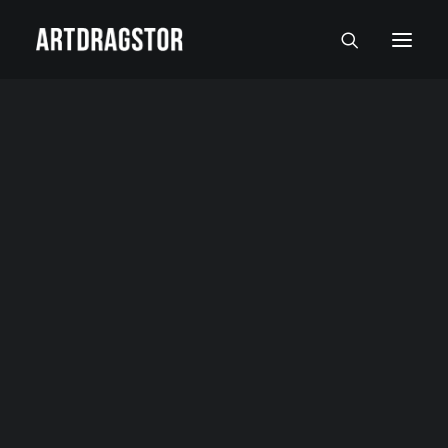
SVI UMETNICI
SLIKARI
SKULPTORI
FOTOGRAFI
SLIKE
SKULPTURE
FOTOGRAFIJE
RADOVI NA PAPIRU I MALI FORMATI
Autor:
Srba Travanov