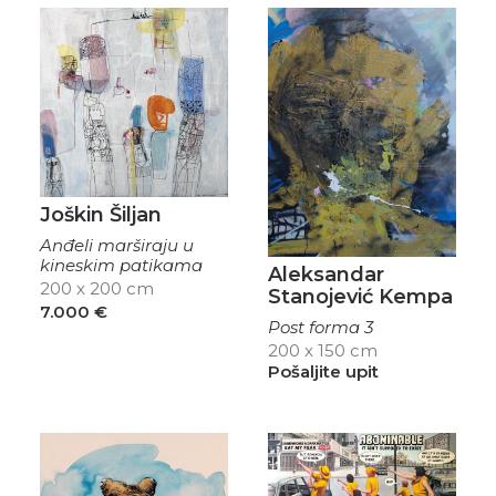
Joškin Šiljan
Anđeli marširaju u
kineskim patikama
Aleksandar
200 x 200 cm
Stanojević Kempa
7.000
€
Post forma 3
200 x 150 cm
Pošaljite upit