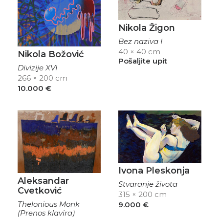
Nikola Žigon
Bez naziva I
40 × 40 cm
Nikola Božović
Pošaljite upit
Divizije XVI
266 × 200 cm
10.000
€
Ivona Pleskonja
Aleksandar
Stvaranje života
Cvetković
315 × 200 cm
Thelonious Monk
9.000
€
(Prenos klavira)