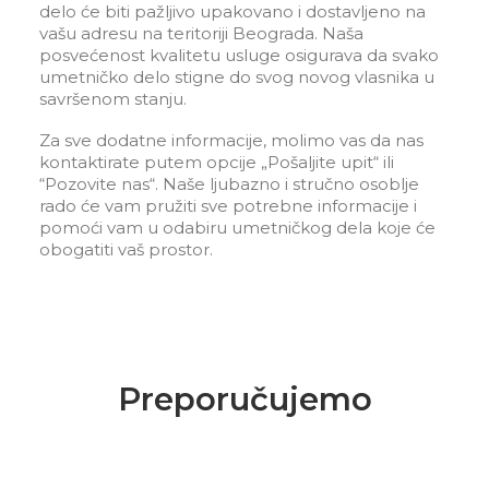
delo će biti pažljivo upakovano i dostavljeno na
vašu adresu na teritoriji Beograda. Naša
posvećenost kvalitetu usluge osigurava da svako
umetničko delo stigne do svog novog vlasnika u
savršenom stanju.
Za sve dodatne informacije, molimo vas da nas
kontaktirate putem opcije „Pošaljite upit“ ili
“Pozovite nas“. Naše ljubazno i stručno osoblje
rado će vam pružiti sve potrebne informacije i
pomoći vam u odabiru umetničkog dela koje će
obogatiti vaš prostor.
Preporučujemo