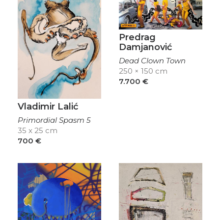
Predrag
Damjanović
Dead Clown Town
250 × 150 cm
7.700
€
Vladimir Lalić
Primordial Spasm 5
35 x 25 cm
700
€