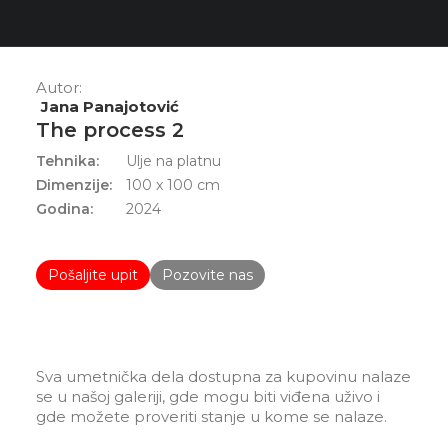
Autor:
Jana Panajotović
The process 2
Tehnika:
Ulje na platnu
Dimenzije:
100 x 100 cm
Godina:
2024
Pošaljite upit
Pozovite nas
Sva umetnička dela dostupna za kupovinu nalaze
se u našoj galeriji, gde mogu biti viđena uživo i
gde možete proveriti stanje u kome se nalaze.