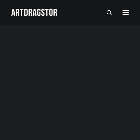
SVI UMETNICI
SLIKARI
SKULPTORI
FOTOGRAFI
SLIKE
SKULPTURE
FOTOGRAFIJE
RADOVI NA PAPIRU I MALI FORMATI