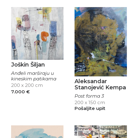
Joškin Šiljan
Anđeli marširaju u
kineskim patikama
Aleksandar
200 x 200 cm
Stanojević Kempa
7.000
€
Post forma 3
200 x 150 cm
Pošaljite upit