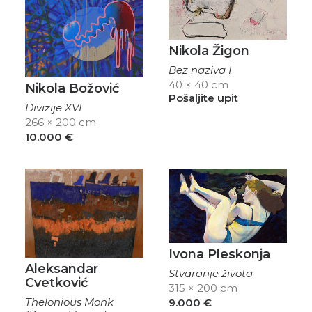
Nikola Žigon
Bez naziva I
40 × 40 cm
Nikola Božović
Pošaljite upit
Divizije XVI
266 × 200 cm
10.000
€
Ivona Pleskonja
Aleksandar
Stvaranje života
Cvetković
315 × 200 cm
Thelonious Monk
9.000
€