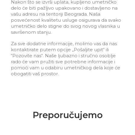
Nakon što se izvrši uplata, kupljeno umetničko
delo će biti pažljivo upakovano i dostavljeno na
vašu adresu na teritoriji Beograda. Naša
posvećenost kvalitetu usluge osigurava da svako
umetničko delo stigne do svog novog vlasnika u
savršenom stanju.
Za sve dodatne informacije, molimo vas da nas
kontaktirate putem opcije „Pošaljite upit“ ili
“Pozovite nas“. Naše ljubazno i stručno osoblje
rado će vam pružiti sve potrebne informacije i
pomoći vam u odabiru umetničkog dela koje će
obogatiti vaš prostor.
Preporučujemo