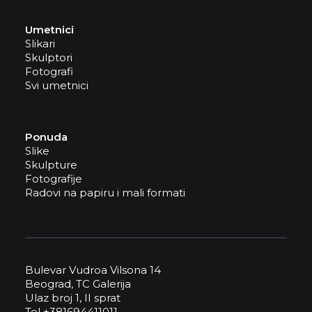
Umetnici
Slikari
Skulptori
Fotografi
Svi umetnici
Ponuda
Slike
Skulpture
Fotografije
Radovi na papiru i mali formati
Bulevar Vudroa Vilsona 14
Beograd, TC Galerija
Ulaz broj 1, II sprat
Tel +381694411011