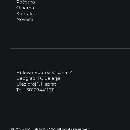
Početna
O nama
Kontakt
Novosti
Bulevar Vudroa Vilsona 14
Beograd, TC Galerija
Ulaz broj 1, II sprat
Tel +381694411011
© 2026 ART DRAGSTOR. All rights reserved