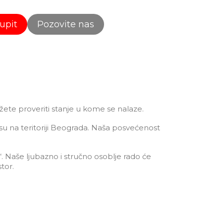
 upit
Pozovite nas
žete proveriti stanje u kome se nalaze.
esu na teritoriji Beograda. Naša posvećenost
“. Naše ljubazno i stručno osoblje rado će
tor.