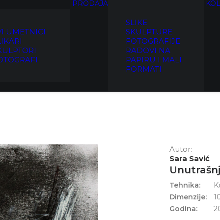
PRODAJA
KOL
SLIKE
VI UMETNICI
SKULPTURE
LIKARI
FOTOGRAFIJE
KULPTORI
RADOVI NA
OTOGRAFI
PAPIRU I MALI
FORMATI
Autor:
Sara Savić
Unutrašnj
Tehnika:
K
Dimenzije:
1
Godina:
2