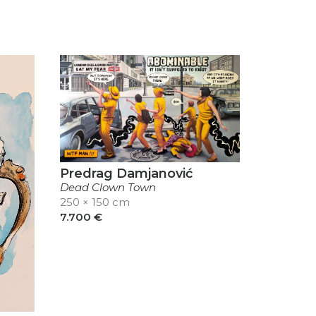
Predrag Damjanović
Dead Clown Town
250 × 150 cm
7.700
€