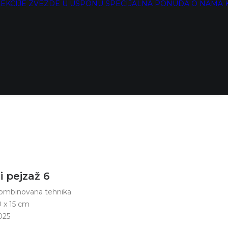
EKCIJE
ZVEZDE U USPONU
SPECIJALNA PONUDA
O NAMA
i pejzaž 6
ombinovana tehnika
0 x 15 cm
025