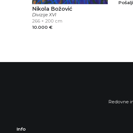
Pošalj
Nikola Božović
Divizije XVI
266 × 200 cm
10.000
€
Redovne in
Info