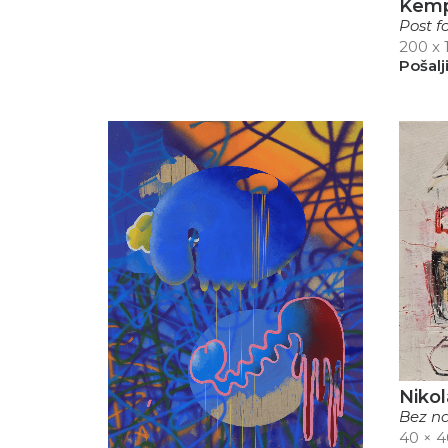
Kem
Post f
200 x
Pošalj
Nikol
Bez na
40 × 