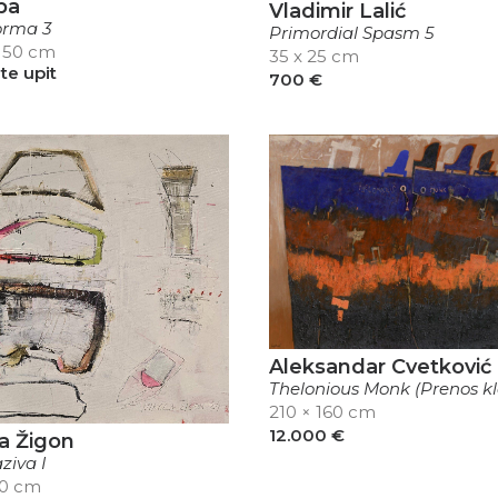
pa
Vladimir Lalić
orma 3
Primordial Spasm 5
 150 cm
35 x 25 cm
ite upit
700
€
Aleksandar Cvetković
Thelonious Monk (Prenos kl
210 × 160 cm
12.000
€
a Žigon
ziva I
40 cm