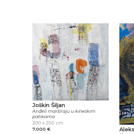
Joškin Šiljan
Anđeli marširaju u kineskim
patikama
200 x 200 cm
7.000
€
Aleks