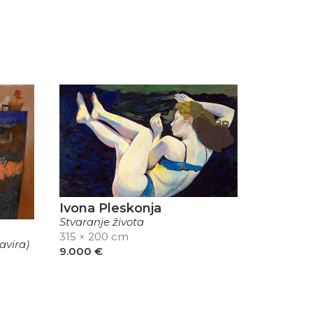
Ivona Pleskonja
Stvaranje života
315 × 200 cm
avira)
9.000
€