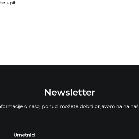
ite upit
Newsletter
formacije o našoj ponudi možete dobiti prijavom na na naš
Umetnici