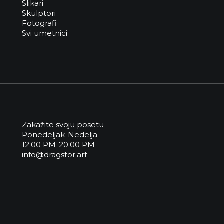
Slikari
Skulptori
Fotografi
Svi umetnici
Zakažite svoju posetu
Ponedeljak-Nedelja
12.00 PM-20.00 PM
info@dragstor.art