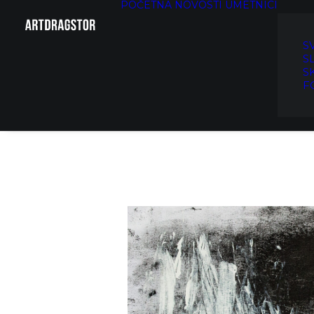
POČETNA
NOVOSTI
UMETNICI
S
S
S
F