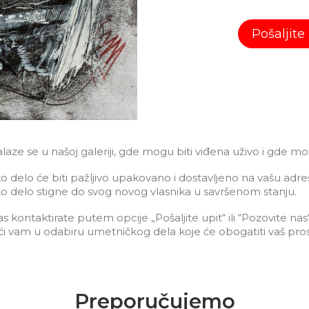
Pošaljite
ze se u našoj galeriji, gde mogu biti viđena uživo i gde mo
o delo će biti pažljivo upakovano i dostavljeno na vašu adr
o delo stigne do svog novog vlasnika u savršenom stanju.
kontaktirate putem opcije „Pošaljite upit“ ili “Pozovite nas
i vam u odabiru umetničkog dela koje će obogatiti vaš pros
Preporučujemo