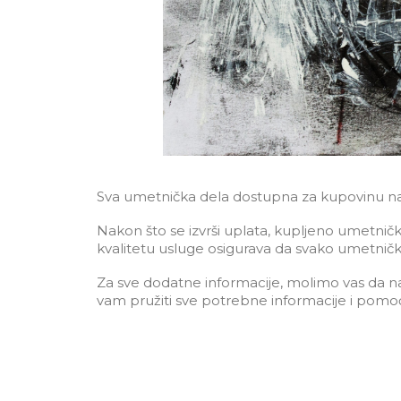
Sva umetnička dela dostupna za kupovinu nala
Nakon što se izvrši uplata, kupljeno umetničk
kvalitetu usluge osigurava da svako umetničk
Za sve dodatne informacije, molimo vas da nas 
vam pružiti sve potrebne informacije i pomoć